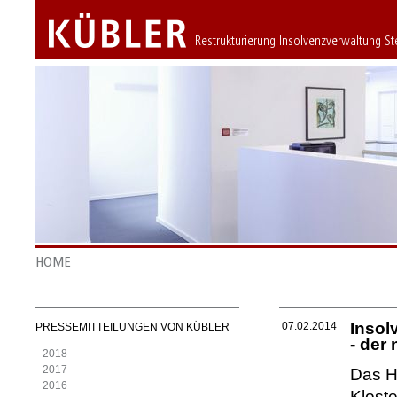
Restrukturierung Insolvenzverwaltung S
HOME
Insol
07.02.2014
PRESSEMITTEILUNGEN VON KÜBLER
- der
2018
2017
Das Ha
2016
Klost